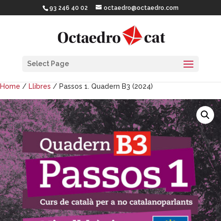
93 246 40 02
octaedro@octaedro.com
Select Page
Home
/
Llibres
/ Passos 1. Quadern B3 (2024)