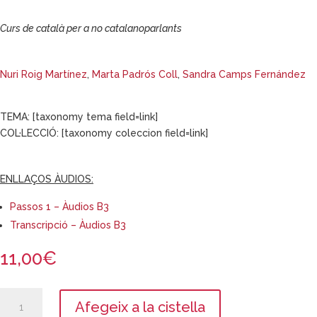
Curs de català per a no catalanoparlants
Nuri Roig Martínez
,
Marta Padrós Coll
,
Sandra Camps Fernández
TEMA: [taxonomy tema field=link]
COL·LECCIÓ: [taxonomy coleccion field=link]
ENLLAÇOS ÀUDIOS:
Passos 1 – Àudios B3
Transcripció – Àudios B3
11,00
€
quantitat
Afegeix a la cistella
de