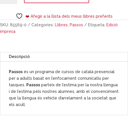
Passos
1.
❤️ Afegir a la llista dels meus llibres preferits
Quadern
B3
SKU:
85569-0
Categories:
Llibres
,
Passos
Etiqueta:
Edició
(2024)
impresa
Descripció
Passos
és un programa de cursos de català presencial
per a adults basat en l’enfocament comunicatiu per
tasques.
Passos
parteix de l’estima per la nostra llengua
i de l’estima pels nostres alumnes, amb el convenciment
que la llengua és vehicle d’arrelament a la societat que
els acull.