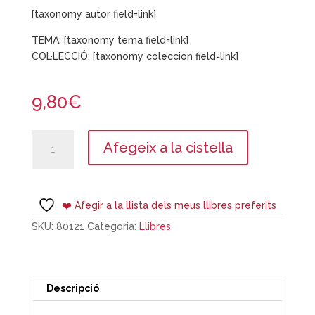
[taxonomy autor field=link]
TEMA: [taxonomy tema field=link]
COL·LECCIÓ: [taxonomy coleccion field=link]
9,80
€
quantitat
Afegeix a la cistella
de
Sota
la
lluna
❤️ Afegir a la llista dels meus llibres preferits
verda
SKU:
80121
Categoria:
Llibres
Descripció