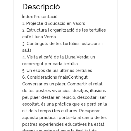
Descripció
Índex Presentació
1. Projecte d’Educació en Valors
2. Estructura i organització de les tertúlies
cafè Lluna Verda
3. Continguts de les tertúlies: estacions i
salts
4. Visita al cafè de la Lluna Verda: un
recorregut per cada tertúlia
5. Un esbós de les últimes tertúlies
6. Consideracions finalsContingut
Conversar és un plaer. Compartir el relat
de los postres vivències, desitjos, il·lusions
pel plaer d’estar en relació, d’escoltar i ser
escoltat, és una práctica que es perd en la
nit dels temps i les cultures. Recuperar
aquesta práctica i portar-la al camp de les
postres experiències educatives ha estat
durant aquests set anys la finalitat de