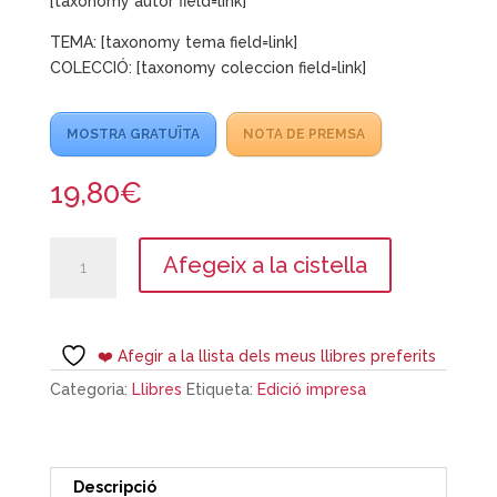
[taxonomy autor field=link]
TEMA: [taxonomy tema field=link]
COLECCIÓ: [taxonomy coleccion field=link]
MOSTRA GRATUÏTA
NOTA DE PREMSA
19,80
€
quantitat
Afegeix a la cistella
de
Mòbils
i
pantalles
❤️ Afegir a la llista dels meus llibres preferits
a
Categoria:
Llibres
Etiqueta:
Edició impresa
les
infàncies
i
adolescències
Descripció