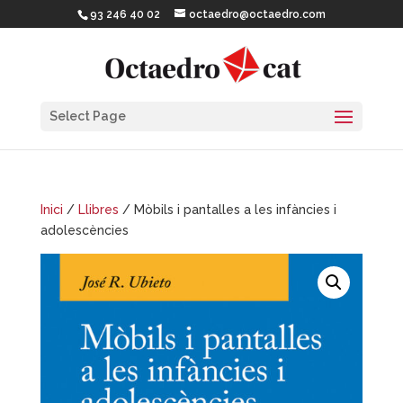
93 246 40 02
octaedro@octaedro.com
Select Page
Inici
/
Llibres
/ Mòbils i pantalles a les infàncies i
adolescències