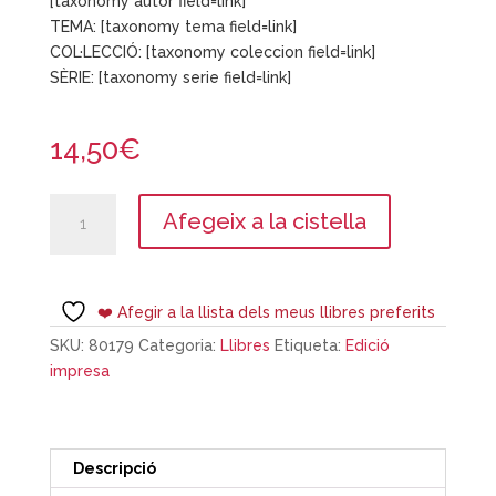
[taxonomy autor field=link]
TEMA: [taxonomy tema field=link]
COL·LECCIÓ: [taxonomy coleccion field=link]
SÈRIE: [taxonomy serie field=link]
14,50
€
quantitat
Afegeix a la cistella
de
5
raons
per
❤️ Afegir a la llista dels meus llibres preferits
aprendre
SKU:
80179
Categoria:
Llibres
Etiqueta:
Edició
durant
impresa
tota
la
vida
Descripció