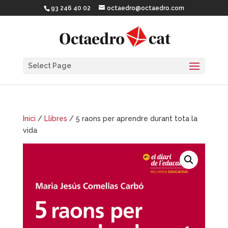
93 246 40 02
octaedro@octaedro.com
Select Page
Inici
/
Llibres
/ 5 raons per aprendre durant tota la
vida