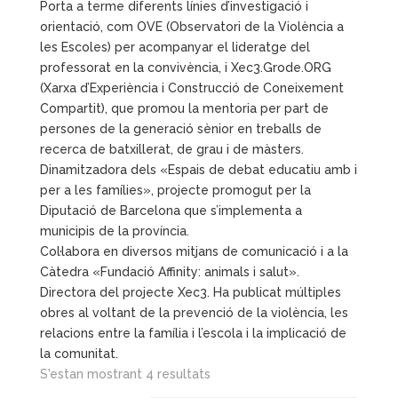
Porta a terme diferents línies d’investigació i
orientació, com OVE (Observatori de la Violència a
les Escoles) per acompanyar el lideratge del
professorat en la convivència, i Xec3.Grode.ORG
(Xarxa d’Experiència i Construcció de Coneixement
Compartit), que promou la mentoria per part de
persones de la generació sènior en treballs de
recerca de batxillerat, de grau i de màsters.
Dinamitzadora dels «Espais de debat educatiu amb i
per a les famílies», projecte promogut per la
Diputació de Barcelona que s’implementa a
municipis de la província.
Col·labora en diversos mitjans de comunicació i a la
Càtedra «Fundació Affinity: animals i salut».
Directora del projecte Xec3. Ha publicat múltiples
obres al voltant de la prevenció de la violència, les
relacions entre la família i l’escola i la implicació de
la comunitat.
S'estan mostrant 4 resultats