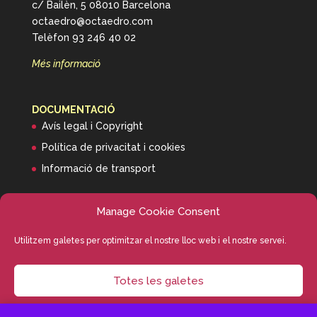
c/ Bailèn, 5 08010 Barcelona
octaedro@octaedro.com
Telèfon 93 246 40 02
Més informació
DOCUMENTACIÓ
Avís legal i Copyright
Política de privacitat i cookies
Informació de transport
Manage Cookie Consent
Utilitzem galetes per optimitzar el nostre lloc web i el nostre servei.
Totes les galetes
Editorial Octaedro
Deny