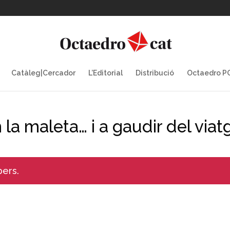
Catàleg|Cercador
L’Editorial
Distribució
Octaedro 
la maleta… i a gaudir del viat
bers.