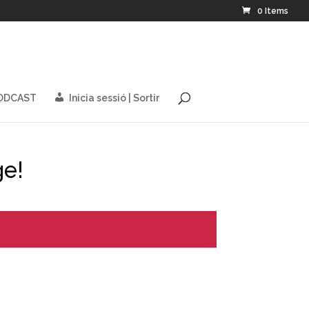
0 Items
PODCAST
Inicia sessió | Sortir
ge!