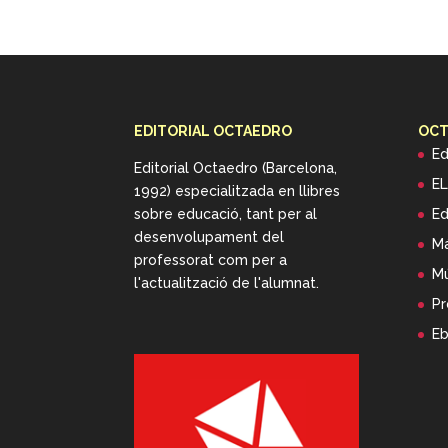
EDITORIAL OCTAEDRO
OCT
Ed
Editorial Octaedro (Barcelona,
EL
1992) especialitzada en llibres
sobre educació, tant per al
Ed
desenvolupament del
Má
professorat com per a
Mú
l'actualització de l'alumnat.
Pr
E