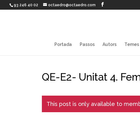
93 246 40 02
octaedro@octaedro.com
Portada
Passos
Autors
Temes
QE-E2- Unitat 4. Fem 
This post is only available to mem