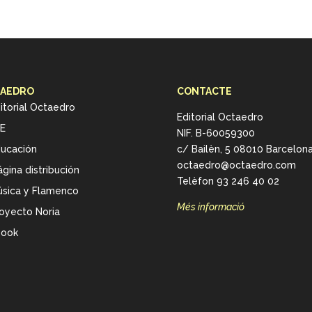
AEDRO
CONTACTE
itorial Octaedro
Editorial Octaedro
E
NIF. B-60059300
ucación
c/ Bailèn, 5 08010 Barcelon
octaedro@octaedro.com
gina distribución
Telèfon 93 246 40 02
sica y Flamenco
Més informació
oyecto Noria
book