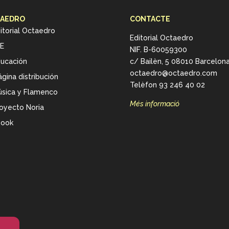
AEDRO
CONTACTE
itorial Octaedro
Editorial Octaedro
E
NIF. B-60059300
ucación
c/ Bailèn, 5 08010 Barcelon
octaedro@octaedro.com
gina distribución
Telèfon 93 246 40 02
sica y Flamenco
Més informació
oyecto Noria
book