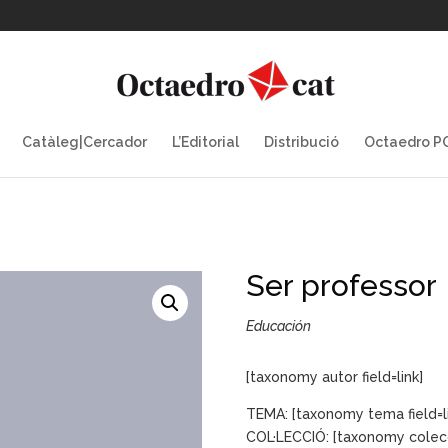
Catàleg|Cercador
L’Editorial
Distribució
Octaedro 
Ser professor
Educación
[taxonomy autor field=link]
TEMA: [taxonomy tema field=li
COL·LECCIÓ: [taxonomy colecci