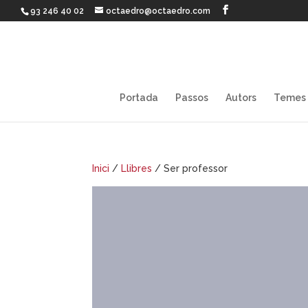
93 246 40 02
octaedro@octaedro.com
Portada
Passos
Autors
Temes
Inici
/
Llibres
/ Ser professor