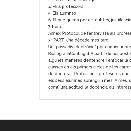
4. –Els professors
5. Els alumnes
6. El que queda per dir: dubtes, justificaci
7. Perles
Annex: Protocol de l’entrevista als profes
3ª PART: Una dècada més tard
Un “passadís electrónic” per continuar pe
BibliografiaContingut A partir de les po
algunes maneres d’entendre i enfocar la d
classes en els primers cicles de les carre
de doctorat. Professors i profesores que
els seus alumnes aprenguin més. A més, só
comú una actitud: la docència els interess