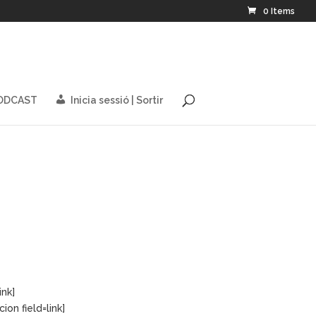
0 Items
PODCAST
Inicia sessió | Sortir
nk]
on field=link]