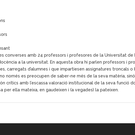
ons
sors
nsant
stres converses amb 24 professors i profesores de la Universitat 
ocència a la universitat. En aquesta obra hi parlen professors i 
res, carregats d’alumnes i que impartiesen assignatures troncals o 
 no només es preocupen de saber-ne més de la seva matèria, sinó 
n crítics amb l’escassa valoració institucional de la seva funció d
a per ella mateixa, en gaudeixen i (a vegades) la pateixen.