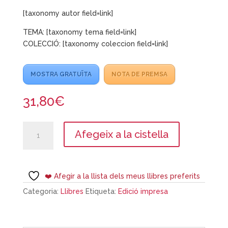
[taxonomy autor field=link]
TEMA: [taxonomy tema field=link]
COLECCIÓ: [taxonomy coleccion field=link]
MOSTRA GRATUÏTA
NOTA DE PREMSA
31,80
€
quantitat
Afegeix a la cistella
de
L’aigua
a
Terrassa:
❤️ Afegir a la llista dels meus llibres preferits
motiu
Categoria:
Llibres
Etiqueta:
Edició impresa
i
motor