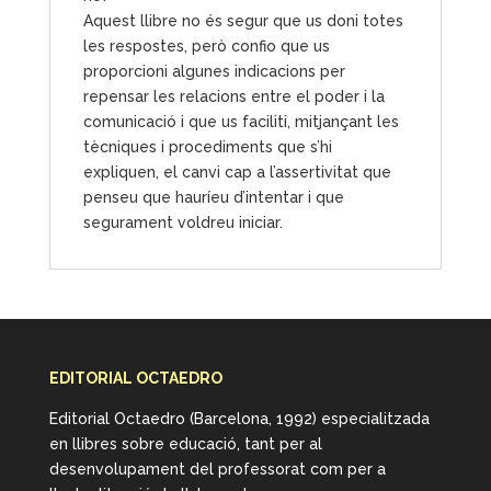
Aquest llibre no és segur que us doni totes
les respostes, però confio que us
proporcioni algunes indicacions per
repensar les relacions entre el poder i la
comunicació i que us faciliti, mitjançant les
tècniques i procediments que s’hi
expliquen, el canvi cap a l’assertivitat que
penseu que hauríeu d’intentar i que
segurament voldreu iniciar.
EDITORIAL OCTAEDRO
Editorial Octaedro (Barcelona, 1992) especialitzada
en llibres sobre educació, tant per al
desenvolupament del professorat com per a