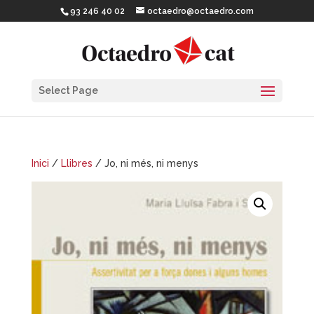
93 246 40 02
octaedro@octaedro.com
Select Page
Inici
/
Llibres
/ Jo, ni més, ni menys