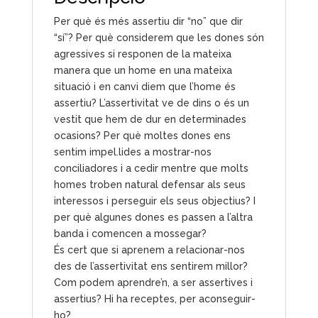
Per què és més assertiu dir “no” que dir
“sí”? Per què considerem que les dones són
agressives si responen de la mateixa
manera que un home en una mateixa
situació i en canvi diem que l’home és
assertiu? L’assertivitat ve de dins o és un
vestit que hem de dur en determinades
ocasions? Per què moltes dones ens
sentim impel.lides a mostrar-nos
conciliadores i a cedir mentre que molts
homes troben natural defensar als seus
interessos i perseguir els seus objectius? I
per què algunes dones es passen a l’altra
banda i comencen a mossegar?
És cert que si aprenem a relacionar-nos
des de l’assertivitat ens sentirem millor?
Com podem aprendre’n, a ser assertives i
assertius? Hi ha receptes, per aconseguir-
ho?