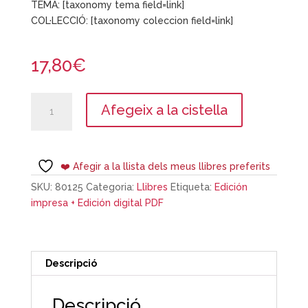
TEMA: [taxonomy tema field=link]
COL·LECCIÓ: [taxonomy coleccion field=link]
17,80
€
quantitat
Afegeix a la cistella
de
Jo,
ni
més,
❤️ Afegir a la llista dels meus llibres preferits
ni
SKU:
80125
Categoria:
Llibres
Etiqueta:
Edición
menys
impresa + Edición digital PDF
Descripció
Descripció