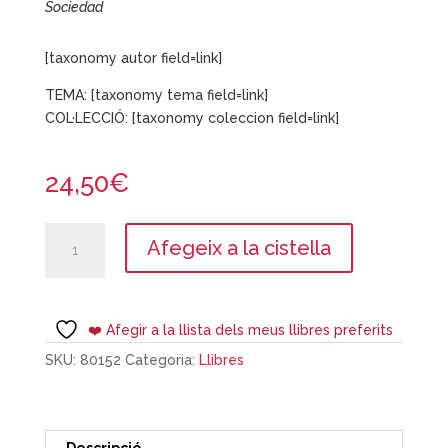
Sociedad
[taxonomy autor field=link]
TEMA: [taxonomy tema field=link]
COL·LECCIÓ: [taxonomy coleccion field=link]
24,50
€
quantitat
Afegeix a la cistella
de
Catalunya,
aproximació
a
❤️ Afegir a la llista dels meus llibres preferits
un
SKU:
80152
Categoria:
Llibres
model
energètic
sostenible
Descripció