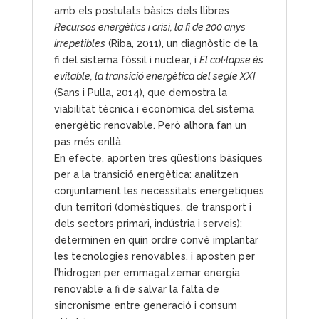
amb els postulats bàsics dels llibres
Recursos energètics i crisi, la fi de 200 anys
irrepetibles
(Riba, 2011), un diagnòstic de la
fi del sistema fòssil i nuclear, i
El col·lapse és
evitable, la transició energètica del segle XXI
(Sans i Pulla, 2014), que demostra la
viabilitat tècnica i econòmica del sistema
energètic renovable. Però alhora fan un
pas més enllà.
En efecte, aporten tres qüestions bàsiques
per a la transició energètica: analitzen
conjuntament les necessitats energètiques
d’un territori (domèstiques, de transport i
dels sectors primari, indústria i serveis);
determinen en quin ordre convé implantar
les tecnologies renovables, i aposten per
l’hidrogen per emmagatzemar energia
renovable a fi de salvar la falta de
sincronisme entre generació i consum