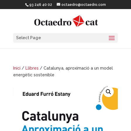
93 246 40 02
octaedro@octaedro.com
Select Page
Inici
/
Llibres
/ Catalunya, aproximació a un model
energètic sostenible