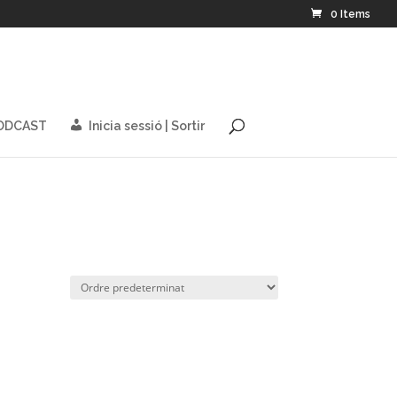
0 Items
PODCAST
Inicia sessió | Sortir