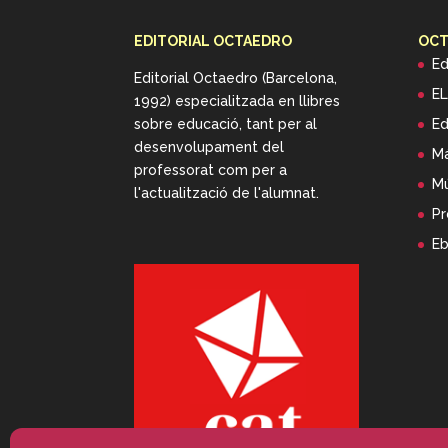
EDITORIAL OCTAEDRO
OCT
Ed
Editorial Octaedro (Barcelona,
EL
1992) especialitzada en llibres
sobre educació, tant per al
Ed
desenvolupament del
Má
professorat com per a
Mú
l'actualització de l'alumnat.
Pr
E