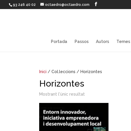
93 246 40 02
octaedro@octaedro.com
Portada
Passos
Autors
Temes
Inici
/ Col.leccions / Horizontes
Horizontes
Mostrant l'únic resultat