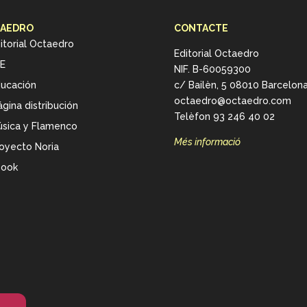
AEDRO
CONTACTE
itorial Octaedro
Editorial Octaedro
E
NIF. B-60059300
ucación
c/ Bailèn, 5 08010 Barcelon
octaedro@octaedro.com
gina distribución
Telèfon 93 246 40 02
sica y Flamenco
Més informació
oyecto Noria
book