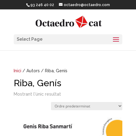
93 246 40 02
octaedro@octaedro.com
Select Page
Inici
/ Autors / Riba, Genís
Riba, Genís
Mostrant l'únic resultat