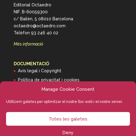
Editorial Octaedro
NIF. B-60059300
c/ Bailèn, 5 08010 Barcelona
octaedro@octaedro.com
Telèfon 93 246 40 02
Més informació
DOCUMENTACIÓ
Avís legal i Copyright
Política de privacitat i cookies
Informació de transport
Manage Cookie Consent
Utilitzem galetes per optimitzar el nostre lloc web i el nostre servei.
Totes les galetes
Deny