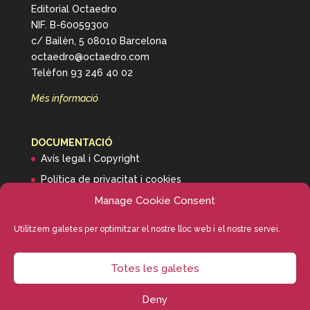
Editorial Octaedro
NIF. B-60059300
c/ Bailèn, 5 08010 Barcelona
octaedro@octaedro.com
Telèfon 93 246 40 02
Més informació
DOCUMENTACIÓ
Avís legal i Copyright
Política de privacitat i cookies
Manage Cookie Consent
Informació de transport
Utilitzem galetes per optimitzar el nostre lloc web i el nostre servei.
Totes les galetes
Deny