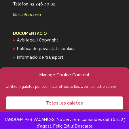
Telèfon 93 246 40 02
Més informació
DOCUMENTACIÓ
Avís legal i Copyright
Política de privacitat i cookies
Informació de transport
Manage Cookie Consent
Utilitzem galetes per optimitzar el nostre lloc web i el nostre servei.
Totes les galetes
Editorial Octaedro
Deny
TANQUEM PER VACANCES. No servirem comandes del 10 al 23
d'agost. Feliç Estiu!
Descarta