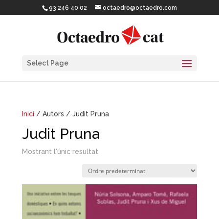
93 246 40 02
octaedro@octaedro.com
Select Page
Inici
/ Autors / Judit Pruna
Judit Pruna
Mostrant l'únic resultat