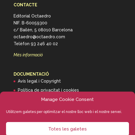
CONTACTE
Editorial Octaedro
NIF. B-60059300
c/ Bailèn, 5 08010 Barcelona
octaedro@octaedro.com
Telèfon 93 246 40 02
Més informació
DOCUMENTACIÓ
Avís legal i Copyright
Política de privacitat i cookies
Manage Cookie Consent
Informació de transport
Utilitzem galetes per optimitzar el nostre lloc web i el nostre servei.
Totes les galetes